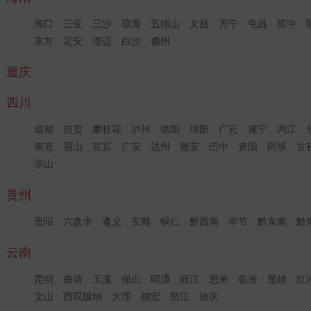
海口
三亚
三沙
琼海
五指山
文昌
万宁
屯昌
琼中
东方
定安
澄迈
白沙
儋州
重庆
四川
成都
自贡
攀枝花
泸州
德阳
绵阳
广元
遂宁
内江
南充
眉山
宜宾
广安
达州
雅安
巴中
资阳
阿坝
甘
凉山
贵州
贵阳
六盘水
遵义
安顺
铜仁
黔西南
毕节
黔东南
黔
云南
昆明
曲靖
玉溪
保山
昭通
丽江
思茅
临沧
楚雄
红
文山
西双版纳
大理
德宏
怒江
迪庆