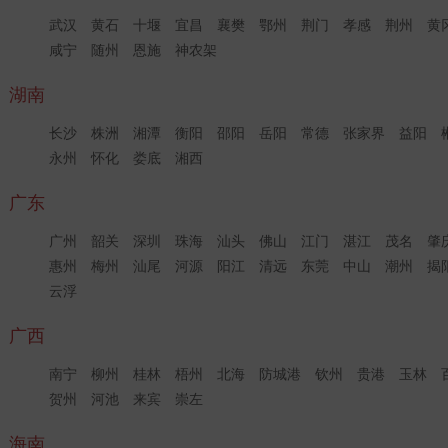
武汉
黄石
十堰
宜昌
襄樊
鄂州
荆门
孝感
荆州
黄
咸宁
随州
恩施
神农架
湖南
长沙
株洲
湘潭
衡阳
邵阳
岳阳
常德
张家界
益阳
永州
怀化
娄底
湘西
广东
广州
韶关
深圳
珠海
汕头
佛山
江门
湛江
茂名
肇
惠州
梅州
汕尾
河源
阳江
清远
东莞
中山
潮州
揭
云浮
广西
南宁
柳州
桂林
梧州
北海
防城港
钦州
贵港
玉林
贺州
河池
来宾
崇左
海南