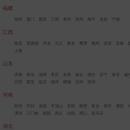
福建
福州
厦门
莆田
三明
泉州
漳州
南平
龙岩
宁德
江西
南昌
景德镇
萍乡
九江
新余
鹰潭
赣州
吉安
宜春
上饶
山东
济南
青岛
淄博
枣庄
东营
烟台
潍坊
济宁
泰安
威
日照
莱芜
临沂
德州
聊城
滨州
荷泽
河南
郑州
开封
洛阳
平顶山
安阳
鹤壁
新乡
焦作
濮阳
漯河
三门峡
南阳
商丘
信阳
周口
驻马店
湖北