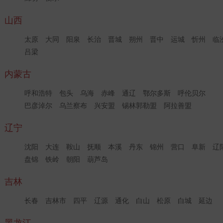
山西
太原
大同
阳泉
长治
晋城
朔州
晋中
运城
忻州
临
吕梁
内蒙古
呼和浩特
包头
乌海
赤峰
通辽
鄂尔多斯
呼伦贝尔
巴彦淖尔
乌兰察布
兴安盟
锡林郭勒盟
阿拉善盟
辽宁
沈阳
大连
鞍山
抚顺
本溪
丹东
锦州
营口
阜新
辽
盘锦
铁岭
朝阳
葫芦岛
吉林
长春
吉林市
四平
辽源
通化
白山
松原
白城
延边