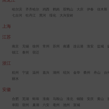
黑龙江
哈尔滨
齐齐哈尔
鸡西
鹤岗
双鸭山
大庆
伊春
佳木斯
七台河
牡丹江
黑河
绥化
大兴安岭
上海
江苏
南京
无锡
徐州
常州
苏州
南通
连云港
淮安
盐城
镇江
泰州
宿迁
浙江
杭州
宁波
温州
嘉兴
湖州
绍兴
金华
衢州
舟山
台
丽水
安徽
合肥
芜湖
蚌埠
淮南
马鞍山
淮北
铜陵
安庆
黄山
阜阳
宿州
巢湖
六安
亳州
池州
宣城