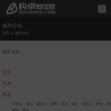
城市分站
首页
>>
城市分站
城市分站
北京
天津
河北
石家庄
唐山
秦皇岛
邯郸
邢台
保定
张家口
承德
沧
廊坊
衡水