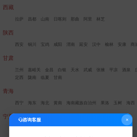
西藏
拉萨
昌都
山南
日喀则
那曲
阿里
林芝
陕西
西安
铜川
宝鸡
咸阳
渭南
延安
汉中
榆林
安康
商
甘肃
兰州
嘉峪关
金昌
白银
天水
武威
张掖
平凉
酒泉
定西
陇南
临夏
甘南
青海
西宁
海东
海北
黄南
海南藏族自治州
果洛
玉树
海西
宁夏
咨询客服
×
银川
石嘴山
吴忠
固原
中卫